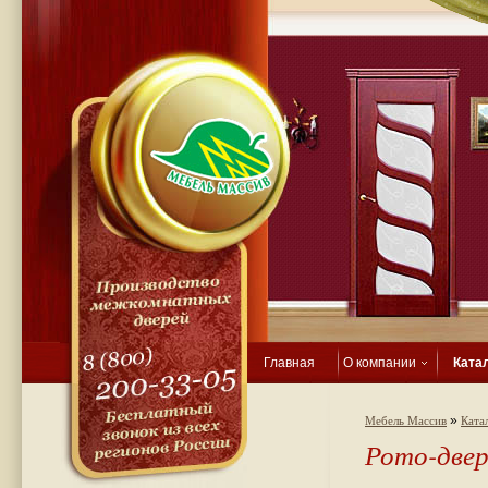
Главная
О компании
Ката
»
Мебель Массив
Ката
Рото-двер