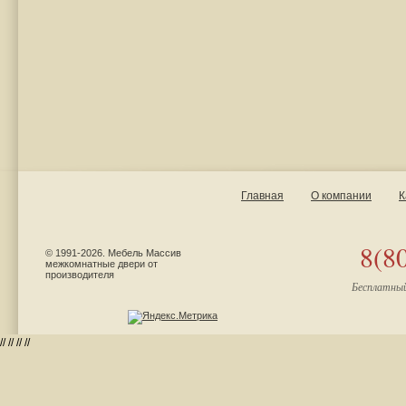
Главная
О компании
К
8(8
© 1991-2026. Мебель Массив
межкомнатные двери от
производителя
Бесплатный
//
//
//
//