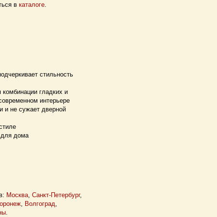
ться в
каталоге
.
подчеркивает стильность
 комбинации гладких и
 современном интерьере
и и не сужает дверной
стиле
 для дома
в:
Москва
,
Санкт-Петербург
,
оронеж
,
Волгоград
,
ны
.