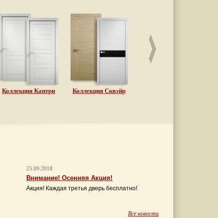
Коллекция Кантри
Коллекция Сквэйр
Коллекция Сицилия
Ко
25.09.2018
Внимание! Осенняя Акция!
Акция! Каждая третья дверь бесплатно!
Все новости