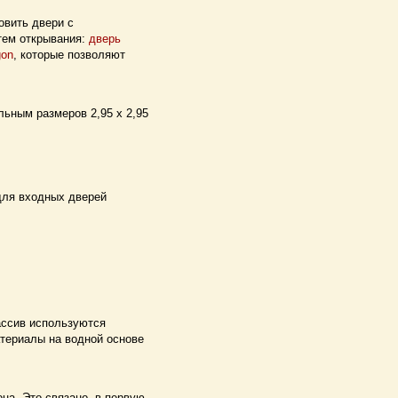
овить двери с
тем открывания:
дверь
gon
, которые позволяют
ьным размеров 2,95 х 2,95
для входных дверей
ссив используются
атериалы на водной основе
она. Это связано, в первую