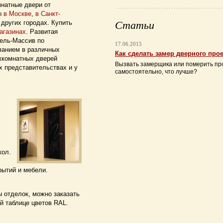
натные двери от
ы
в Москве
,
в Санкт-
Статьи
 других городах. Купить
агазинах
. Развитая
ель-Массив по
17.06.2015
ванием в различных
Как сделать замер дверного про
жкомнатных дверей
Вызвать замерщика или померить пр
х представительствах и у
самостоятельно, что лучше?
кол.
рытий и мебели.
ы отделок, можно заказать
й таблице цветов RAL.