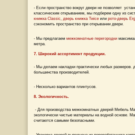
- Если пространство вокруг двери не позволяет устан
классическим открыванием, мы подберем одну из сис
книжка Classic
,
дверь книжка Twice
или
рото-дверь Er
сэкономить пространство при открывании двери.
- Мы предлагаем
межкомнатные перегородки
максимал
метра.
7. Широкий ассортимент продукции.
- Мы делаем накладки практически любых размеров. 
большинства производителей.
- Несколько вариантов плинтусов.
8. Экологичность.
- Для производства межкомнатных дверей Мебель Ма
экологически чистые материалы на водной основе. М
считаются самыми безопасными.
- Упаковка дверей выполнена из переработанного карт