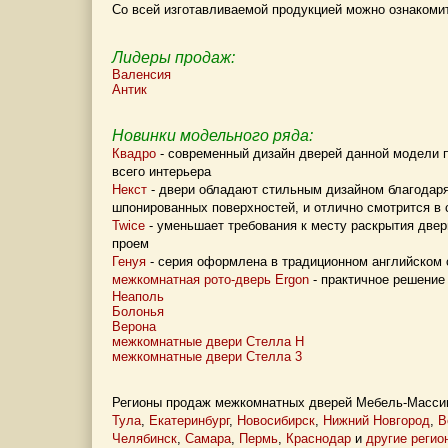
Со всей изготавливаемой продукцией можно ознакоми
Лидеры продаж:
Валенсия
Антик
Новинки модельного ряда:
Квадро
- современный дизайн дверей данной модели 
всего интерьера
Некст
- двери обладают стильным дизайном благодаря
шпонированных поверхностей, и отлично смотрится в
Twice
- уменьшает требования к месту раскрытия двер
проем
Генуя
- серия оформлена в традиционном английском 
межкомнатная рото-дверь Ergon
- практичное решение
Неаполь
Болонья
Верона
межкомнатные двери Стелла Н
межкомнатные двери Стелла 3
Регионы продаж межкомнатных дверей Мебель-Масси
Тула
,
Екатеринбург
,
Новосибирск
,
Нижний Новгород
,
В
Челябинск
,
Самара
,
Пермь
,
Краснодар
и
другие регио