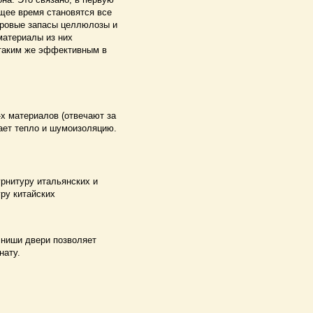
ящее время становятся все
ировые запасы целлюлозы и
материалы из них
 таким же эффективным в
-х материалов (отвечают за
вает тепло и шумоизоляцию.
рнитуру итальянских и
ру китайских
 ниши двери позволяет
нату.