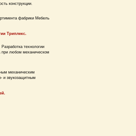
ость конструкции.
сортимента фабрики Мебель
гии Триплекс.
 Разработка технологии
а при любом механическом
ьным механическим
о- и звукозащитным
ей.