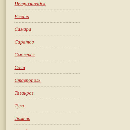
Петрозаводск
Рязань
Самара
Саратов
Смоленск
Сочи
Ставрополь
Таганрог
Тула
Тюмень