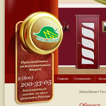
Главная
О компании
Ката
»
Мебель Массив
Где 
Обнинск